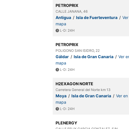
PETROPRIX
CALLE JANANA, 46
Antigua
/
Isla de Fuerteventura
/
Ver
mapa
L-D: 24H
PETROPRIX
POLIGONO SAN ISIDRO, 22
Gáldar
/
Isla de Gran Canaria
/
Ver en
mapa
L-D: 24H
H2EXAGON NORTE
Carretera General del Norte km 13
Moya
/
Isla de Gran Canaria
/
Ver en 
mapa
L-D: 24H
PLENERGY
CALLE FELIX GARCIA GONZALEZ, S/N