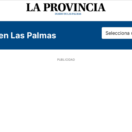
La
Provincia
Selecciona 
Gran Canar
 en Las Palmas