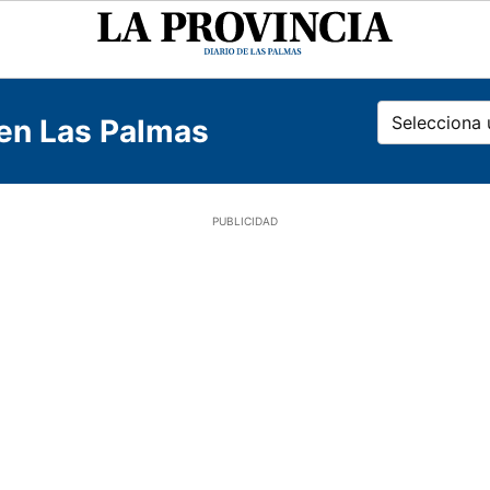
La
Provincia
Selecciona 
Gran Canar
 en Las Palmas