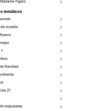
Madame Figaro
s temáticos
ourmet
de ocasión
 Nuevo
mejor
 1
pleos
 de Navidad
Ambiente
or
ias 21
do respuestas