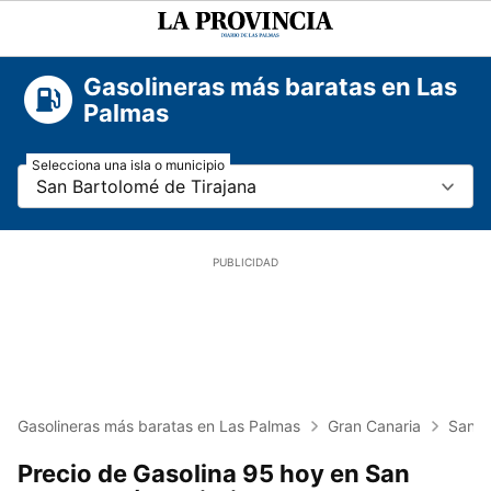
La
Provincia
Gasolineras más baratas en Las
Palmas
Selecciona una isla o municipio
San Bartolomé de Tirajana
Gasolineras más baratas en Las Palmas
Gran Canaria
San B
Precio de Gasolina 95 hoy en San